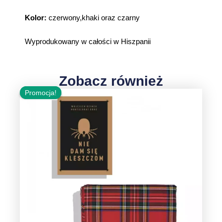
Kolor:
czerwony,khaki oraz czarny
Wyprodukowany w całości w Hiszpanii
Zobacz również
Pierwotna
Aktualna
cena
cena
wynosiła:
wynosi:
358,00 zł.
304,30 zł.