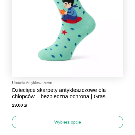
Opcje
można
wybrać
na
stronie
produktu
Ubrania Antykleszczowe
Dziecięce skarpety antykleszczowe dla
chłopców – bezpieczna ochrona | Gras
29,00
zł
Wybierz opcje