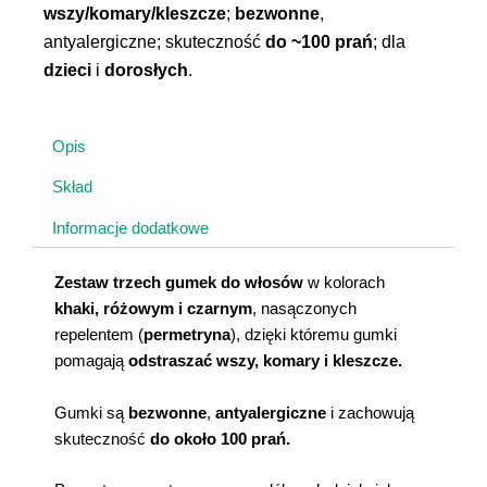
wszom,
wszy/komary/kleszcze
;
bezwonne
,
komarom
antyalergiczne; skuteczność
do ~100 prań
; dla
i
kleszczom
dzieci
i
dorosłych
.
–
khaki,
różowa,
Opis
czarna
Skład
Informacje dodatkowe
Zestaw trzech gumek
do włosów
w kolorach
khaki, różowym i czarnym
, nasączonych
repelentem (
permetryna
), dzięki któremu gumki
pomagają
odstraszać wszy, komary i kleszcze.
Gumki są
bezwonne
,
antyalergiczne
i zachowują
skuteczność
do około 100 prań.