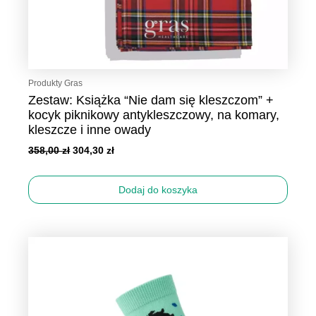
Produkty Gras
Zestaw: Książka “Nie dam się kleszczom” +
kocyk piknikowy antykleszczowy, na komary,
kleszcze i inne owady
358,00
zł
304,30
zł
Dodaj do koszyka
Ten
produkt
ma
wiele
wariantów.