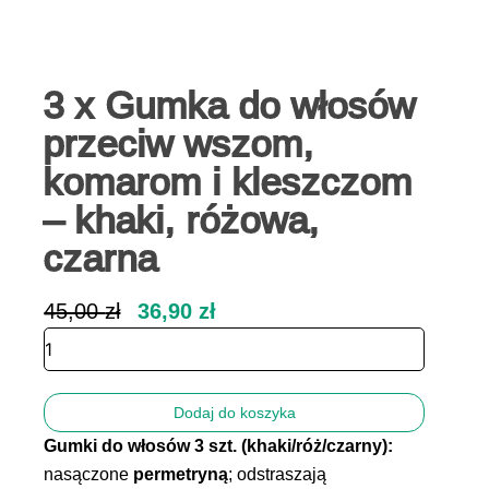
3 x Gumka do włosów
przeciw wszom,
komarom i kleszczom
– khaki, różowa,
czarna
Pierwotna
Aktualna
45,00
zł
36,90
zł
cena
cena
ilość
wynosiła:
wynosi:
3
45,00 zł.
36,90 zł.
x
Gumka
Dodaj do koszyka
do
Gumki do włosów 3 szt. (khaki/róż/czarny):
włosów
przeciw
nasączone
permetryną
; odstraszają