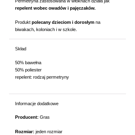
Permetryna zastosowana w włóknach działa jak
repelent wobec owadów i pajęczaków.
Produkt
polecany dzieciom i dorosłym
na
biwakach, koloniach i w szkole.
Skład
50% bawełna
50% poliester
repelent: rodzaj permetryny
Informacje dodatkowe
Producent:
Gras
Rozmiar:
jeden rozmiar