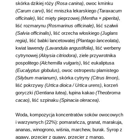
skórka dzikiej róży
(Rosa canina)
, owoc kminku
(Carum carvi)
, liść mniszka lekarskiego
(Taraxacum
officinale)
, liść mięty pieprzowej
(Mentha × piperita)
,
liść rozmarynu
(Rosmarinus officinale)
, liść szałwii
(Salvia officinalis)
, liść orzecha włoskiego
(Juglans
regia)
, liść babki lancetowatej
(Plantago lanceolata)
,
kwiat lawendy
(Lavandula angustifolia)
, liść werbeny
cytrynowej
(Aloysia citriodora)
, ziele przywrotnika
pospolitego
(Alchemilla vulgaris)
, liść eukaliptusa
(Eucalyptus globulus)
, owoc ostropestu plamistego
(Silybum marianum)
, skórka cytryny
(Citrus limon)
,
liść pokrzywy
(Urtica dioica / Urtica urens)
, korzeń
goryczki
(Gentiana lutea)
, łupina kakao
(Theobroma
cacao)
, liść szpinaku
(Spinacia oleracea)
.
Woda, kompozycja koncentratów soków owocowych
i warzywnych (22%): pomarańcza, granat, marakuja,
ananas, winogrono, wiśnia, marchew, burak. Syrop z
agawy, przecier z guawy, przecier z mango,