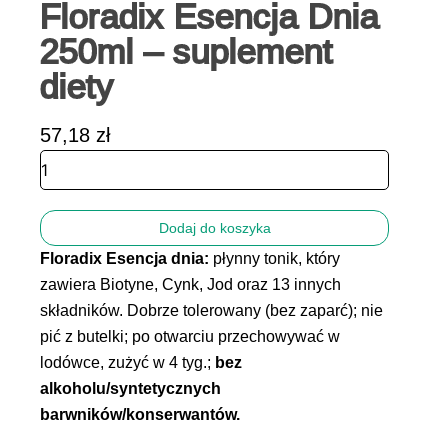
Floradix Esencja Dnia
250ml – suplement
diety
57,18
zł
ilość
Floradix
Esencja
Dnia
Dodaj do koszyka
250ml
Floradix Esencja dnia:
płynny tonik, który
-
suplement
zawiera Biotyne, Cynk, Jod oraz 13 innych
diety
składników. Dobrze tolerowany (bez zaparć); nie
pić z butelki; po otwarciu przechowywać w
lodówce, zużyć w 4 tyg.;
bez
alkoholu/syntetycznych
barwników/konserwantów.