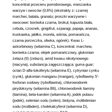
koncentrat przecieru pomidorowego, mieszanka
warzyw i owoców (0,6%) (ekstrakty z: czarnej
marchwi, batata, granatu; proszki warzywne i
owocowe: borówka czarna, brokuł, kapusta biała,
cebula, czosnek, grejpfrut, szparagi, papaja, ananas,
truskawka, jabłko, morela, wiśnia, pomarańcza,
czarna porzeczka, oliwka, ogórek). Kwas L-
askorbinowy (witamina C), koncentrat: marchew,
borówka czarna; olejek pomarańczowy, glukonian
żelaza (II) (żelazo), amid kwasu nikotynowego
(niacyna), substancja zagęszczająca: guma guar;
octan D-alfa-tokoferylu (witamina E), cytrynian cynku
(cynk), glukonian manganu (mangan), ryboflawiny 5’-
fosforan sodowy (ryboflawina), chlorowodorek
pirydoksyny (witamina B6), chlorowodorek tiaminy
(tiamina), beta-karoten (witamina A), jodek potasu
(jodek), selenian sodu (selen), biotyna, molibdenian
sodu (molibden), cholekalcyferol (witamina D),