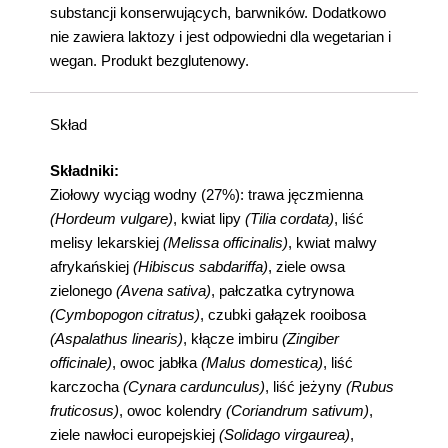
substancji konserwujących, barwników. Dodatkowo
nie zawiera laktozy i jest odpowiedni dla wegetarian i
wegan. Produkt bezglutenowy.
Skład
Składniki:
Ziołowy wyciąg wodny (27%): trawa jęczmienna
(Hordeum vulgare)
, kwiat lipy
(Tilia cordata)
, liść
melisy lekarskiej
(Melissa officinalis)
, kwiat malwy
afrykańskiej
(Hibiscus sabdariffa)
, ziele owsa
zielonego
(Avena sativa)
, pałczatka cytrynowa
(Cymbopogon citratus)
, czubki gałązek rooibosa
(Aspalathus linearis)
, kłącze imbiru
(Zingiber
officinale)
, owoc jabłka
(Malus domestica)
, liść
karczocha
(Cynara cardunculus)
, liść jeżyny
(Rubus
fruticosus)
, owoc kolendry
(Coriandrum sativum)
,
ziele nawłoci europejskiej
(Solidago virgaurea)
,