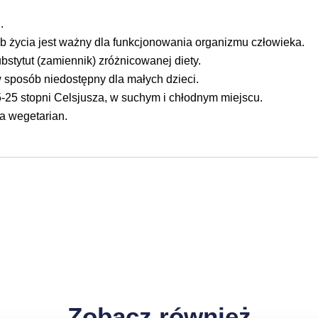
.
b życia jest ważny dla funkcjonowania organizmu człowieka.
stytut (zamiennik) zróżnicowanej diety.
sposób niedostępny dla małych dzieci.
-25 stopni Celsjusza, w suchym i chłodnym miejscu.
la wegetarian.
Zobacz również