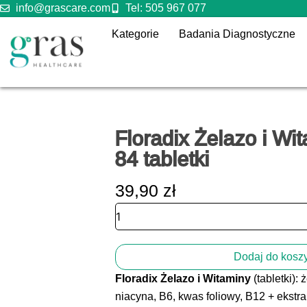
Przejdź
info@grascare.com
Tel: 505 967 077
do
Kategorie
Badania Diagnostyczne
treści
Szukaj:
Floradix Żelazo i Wi
84 tabletki
39,90
zł
ilość
Floradix
Żelazo
i
Dodaj do kosz
Witaminy
–
Floradix Żelazo i Witaminy
(tabletki): 
84 tabletki
niacyna, B6, kwas foliowy, B12 + ekstra