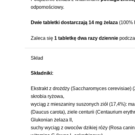
odpornościowy.
Dwie tabletki dostarczają 14 mg żelaza
(100% R
Zaleca się
1 tabletkę dwa razy dziennie
podczas
Skład
Składniki:
Ekstrakt z drożdży (Saccharomyces cerevisiae) (
skrobia ryżowa,
wyciąg z mieszaniny suszonych ziół (17,4%): mal
(Daucus carota), ziele centurii (Centaurium eryt
Glukonian żelaza II,
suchy wyciąg z owoców dzikiej róży (Rosa canina)