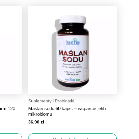
Suplementy i Probiotyki
arm 120
Maślan sodu 60 kaps. – wsparcie jelit i
mikrobiomu
36,90
zł