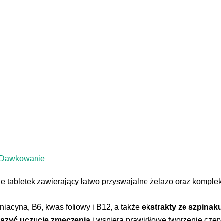
Dawkowanie
e tabletek zawierający łatwo przyswajalne żelazo oraz komplek
 niacyna, B6, kwas foliowy i B12, a także
ekstrakty ze szpinaku
szyć uczucie zmęczenia
i wspiera prawidłowe tworzenie cze