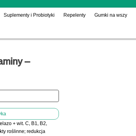
Suplementy i Probiotyki
Repelenty
Gumki na wszy
taminy –
yka
żelazo + wit. C, B1, B2,
kty roślinne; redukcja