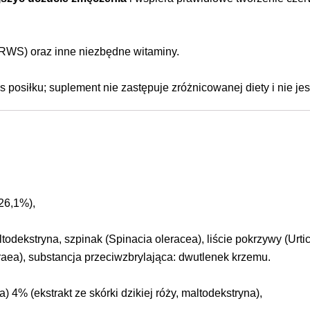
WS) oraz inne niezbędne witaminy.
 posiłku; suplement nie zastępuje zróżnicowanej diety i nie j
26,1%),
todekstryna, szpinak (Spinacia oleracea), liście pokrzywy (Urti
hraea), substancja przeciwzbrylająca: dwutlenek krzemu.
 4% (ekstrakt ze skórki dzikiej róży, maltodekstryna),