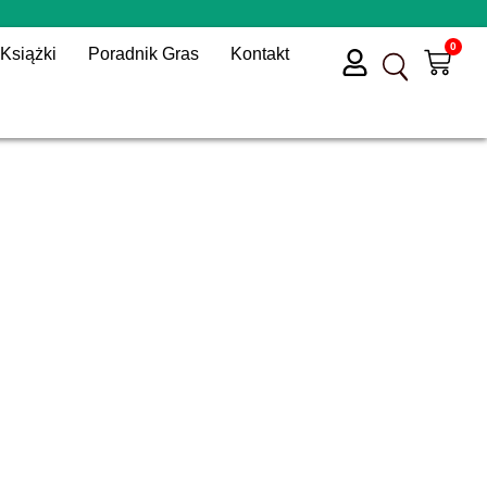
0
Książki
Poradnik Gras
Kontakt
Wóz
Przycisk wyszukiwania