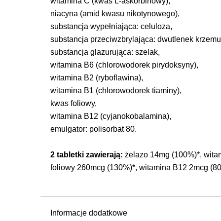
witamina C (kwas L-askorbinowy),
niacyna (amid kwasu nikotynowego),
substancja wypełniająca: celuloza,
substancja przeciwzbrylająca: dwutlenek krzemu,
substancja glazurująca: szelak,
witamina B6 (chlorowodorek pirydoksyny),
witamina B2 (ryboflawina),
witamina B1 (chlorowodorek tiaminy),
kwas foliowy,
witamina B12 (cyjanokobalamina),
emulgator: polisorbat 80.
2 tabletki zawierają:
żelazo 14mg (100%)*, wita
foliowy 260mcg (130%)*, witamina B12 2mcg (80%
Informacje dodatkowe