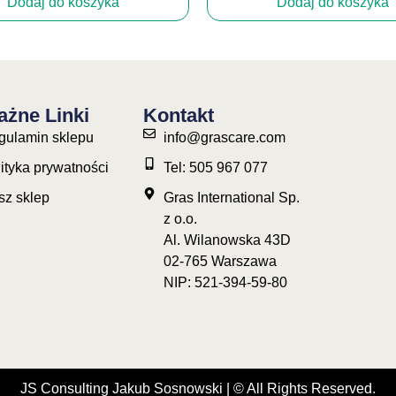
Dodaj do koszyka
Dodaj do koszyka
żne Linki
Kontakt
gulamin sklepu
info@grascare.com
ityka prywatności
Tel: 505 967 077
sz sklep
Gras International Sp.
z o.o.
Al. Wilanowska 43D
02-765 Warszawa
NIP: 521-394-59-80
JS Consulting Jakub Sosnowski | © All Rights Reserved.