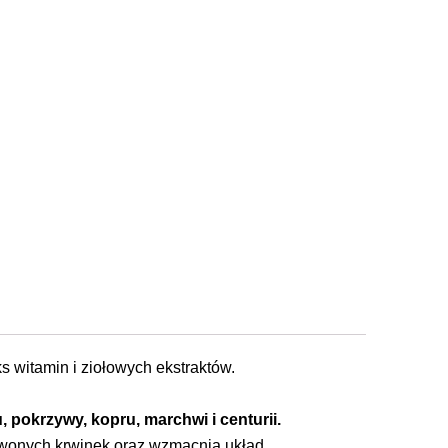
s witamin i ziołowych ekstraktów.
, pokrzywy, kopru, marchwi i centurii.
rwonych krwinek oraz wzmacnia układ