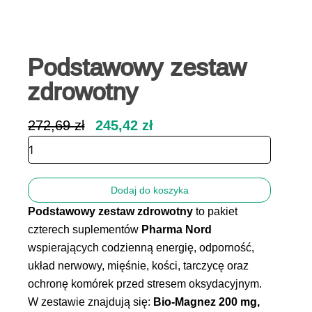
Podstawowy zestaw
zdrowotny
Pierwotna
Aktualna
272,69
zł
245,42
zł
cena
cena
ilość
wynosiła:
wynosi:
Podstawowy
272,69 zł.
245,42 zł.
zestaw
zdrowotny
Dodaj do koszyka
Podstawowy zestaw zdrowotny
to pakiet
czterech suplementów
Pharma Nord
wspierających codzienną energię, odporność,
układ nerwowy, mięśnie, kości, tarczycę oraz
ochronę komórek przed stresem oksydacyjnym.
W zestawie znajdują się:
Bio-Magnez 200 mg,