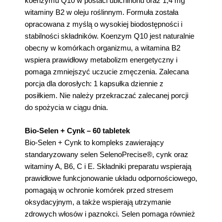
koenzymu Q10 w postaci ubichinonu oraz 1,4 mg
witaminy B2 w oleju roślinnym. Formuła została
opracowana z myślą o wysokiej biodostępności i
stabilności składników. Koenzym Q10 jest naturalnie
obecny w komórkach organizmu, a witamina B2
wspiera prawidłowy metabolizm energetyczny i
pomaga zmniejszyć uczucie zmęczenia. Zalecana
porcja dla dorosłych: 1 kapsułka dziennie z
posiłkiem. Nie należy przekraczać zalecanej porcji
do spożycia w ciągu dnia.
Bio-Selen + Cynk – 60 tabletek
Bio-Selen + Cynk to kompleks zawierający
standaryzowany selen SelenoPrecise®, cynk oraz
witaminy A, B6, C i E. Składniki preparatu wspierają
prawidłowe funkcjonowanie układu odpornościowego,
pomagają w ochronie komórek przed stresem
oksydacyjnym, a także wspierają utrzymanie
zdrowych włosów i paznokci. Selen pomaga również