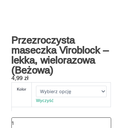
Przezroczysta
maseczka Viroblock –
lekka, wielorazowa
(Beżowa)
4,99
zł
ilość
Kolor
Przezroczysta
maseczka
Wyczyść
Viroblock
–
lekka,
wielorazowa
(Beżowa)