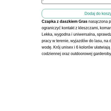
Czapka
antykleszczowa,
granatowa
Dodaj do kosz
-
na
Czapka z daszkiem Gras
nasączona p
kleszcze
ograniczyć kontakt z kleszczami, koma
i
Lekka, wygodna i uniwersalna, sprawdz
komary
pracy w terenie, wyjazdów do lasu, na 
|
Gras
wodę. Krój unisex i 6 kolorów ułatwia
codziennej oraz outdoorowej garderoby