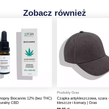
Zobacz również
Produkty Gras
onopny Biocannis 12% (bez THC)
Czapka antykleszczowa, szara 
turalny CBD
kleszcze i komary | Gras
99,00
zł