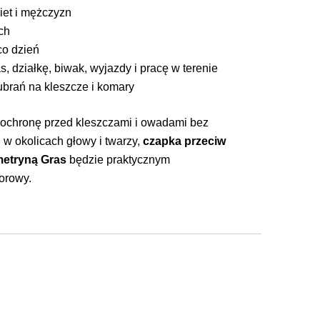
biet i mężczyzn
ch
co dzień
s, działkę, biwak, wyjazdy i pracę w terenie
ubrań na kleszcze i komary
 ochronę przed kleszczami i owadami bez
 w okolicach głowy i twarzy,
czapka przeciw
metryną Gras
będzie praktycznym
orowy.