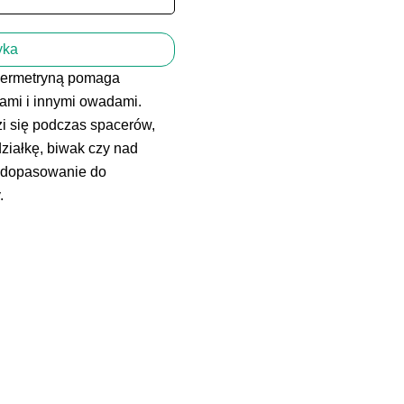
yka
ermetryną pomaga
rami i innymi owadami.
i się podczas spacerów,
działkę, biwak czy nad
ją dopasowanie do
.