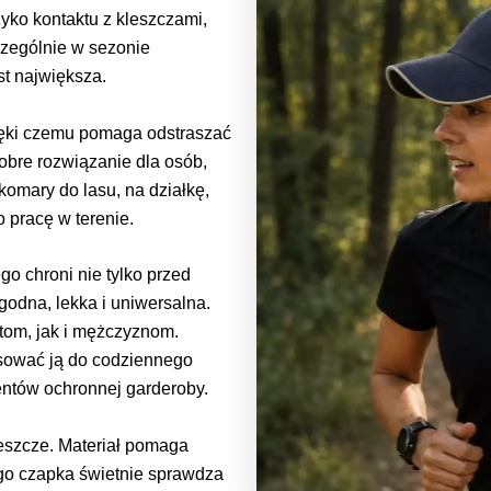
yko kontaktu z kleszczami,
czególnie w sezonie
t największa.
ięki czemu pomaga odstraszać
dobre rozwiązanie dla osób,
komary do lasu, na działkę,
 pracę w terenie.
o chroni nie tylko przed
odna, lekka i uniwersalna.
tom, jak i mężczyznom.
asować ją do codziennego
entów ochronnej garderoby.
leszcze. Materiał pomaga
ego czapka świetnie sprawdza