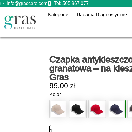
Przejdź
info@grascare.com
Tel: 505 967 077
do
Kategorie
Badania Diagnostyczne
treści
Szukaj:
Czapka antykleszcz
granatowa – na klesz
Gras
99,00
zł
Kolor
ilość