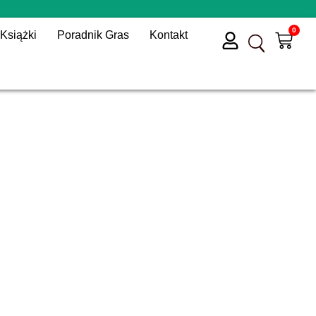
0
Książki
Poradnik Gras
Kontakt
Wóz
Przycisk wyszukiwania