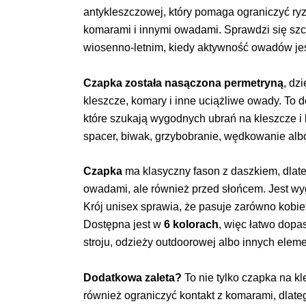
antykleszczowej, który pomaga ograniczyć ryz
komarami i innymi owadami. Sprawdzi się sz
wiosenno-letnim, kiedy aktywność owadów jes
Czapka została nasączona permetryną
, dz
kleszcze, komary i inne uciążliwe owady. To 
które szukają wygodnych ubrań na kleszcze i 
spacer, biwak, grzybobranie, wędkowanie albo
Czapka
ma klasyczny fason z daszkiem, dlateg
owadami, ale również przed słońcem. Jest wyg
Krój unisex sprawia, że pasuje zarówno kobie
Dostępna jest w
6 kolorach
, więc łatwo dop
stroju, odzieży outdoorowej albo innych elem
Dodatkowa zaleta?
To nie tylko czapka na k
również ograniczyć kontakt z komarami, dlat