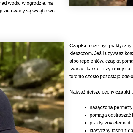
 nad wodą, w ogrodzie, na
gdzie owady są wyjątkowo
Czapka
może być praktycznym
kleszczom. Jeśli używasz kos
albo repelentów, czapka pom
twarzy i karku – czyli miejsca
terenie często pozostają odsło
Najważniejsze cechy
czapki 
nasączona permetry
pomaga odstraszać k
praktyczny element 
klasyczny fason z d