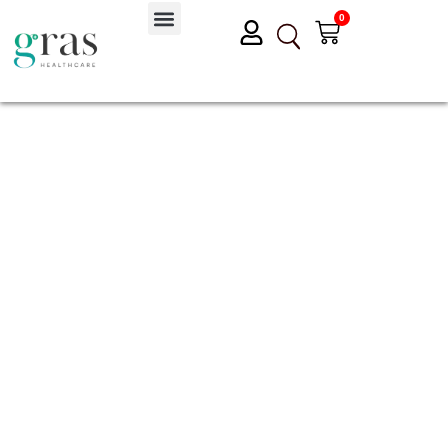
Przejdź
0
Wózek
do
treści
Badania Diagnostyczne
Suplementy i Probiotyki
Gumki na wszy
Przycisk wy
Szukaj: