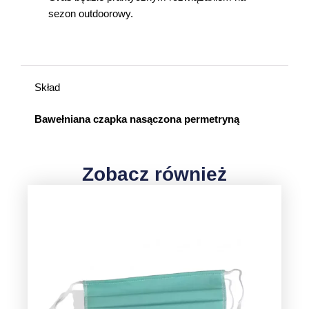
sezon outdoorowy.
Skład
Bawełniana czapka nasączona permetryną
Zobacz również
Ten
produkt
ma
wiele
wariantów.
Opcje
można
wybrać